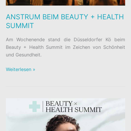
ANSTRUM BEIM BEAUTY + HEALTH
SUMMIT
Am Wochenende stand die Düsseldorfer Kö beim
Beauty + Health Summit im Zeichen von Schönheit
und Gesundheit.
ANSTRUM
Weiterlesen »
BEIM
BEAUTY
+
HEALTH
SUMMIT