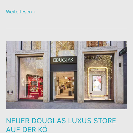
START-
Weiterlesen »
UP
CHALLENGE
„BEAUTY
FUTURES“
NEUER DOUGLAS LUXUS STORE
AUF DER KÖ