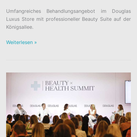
Umfangreiches Behandlungsangebot im Douglas
Luxus Store mit professioneller Beauty Suite auf der
Königsallee.
NEUER
Weiterlesen »
DOUGLAS
LUXUS
STORE
AUF
DER
KÖ