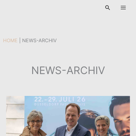
Zum
Suchen
Inhalt
springen
HOME
|
NEWS-ARCHIV
NEWS-ARCHIV