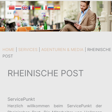
Zum
Suchen
Inhalt
springen
HOME
|
SERVICES
|
AGENTUREN & MEDIA
|
RHEINISCHE
POST
RHEINISCHE POST
ServicePunkt
Herzlich willkommen beim ServicePunkt der