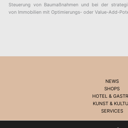
Steuerung von Baumaßnahmen und bei der strategis
von Immobilien mit Optimierungs- oder Value-Add-Pote
NEWS
SHOPS
HOTEL & GAST
KUNST & KULT
SERVICES