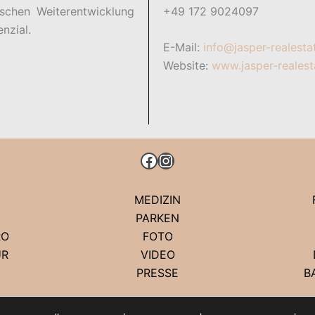
+49 172 9024097
chen Weiterentwicklung
nzial.
E-Mail:
info@jasper-realesta
Website:
www.jasper-realest
FACEBOOK
INSTAGRAM
MEDIZIN
PARKEN
RO
FOTO
UR
VIDEO
PRESSE
B