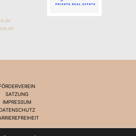
te.de
ate.de
FÖRDERVEREIN
SATZUNG
IMPRESSUM
DATENSCHUTZ
ARRIEREFREIHEIT