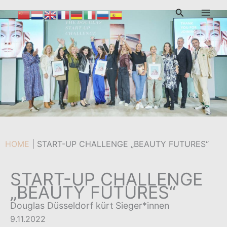
Zum
Suchen
Inhalt
Von
admin
/
9. November 2022
springen
HOME
|
START-UP CHALLENGE „BEAUTY FUTURES“
START-UP CHALLENGE
„BEAUTY FUTURES“
Douglas Düsseldorf kürt Sieger*innen
9.11.2022