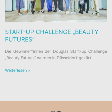
START-UP CHALLENGE „BEAUTY
FUTURES“
Die Gewinner*innen der Douglas Start-up Challenge
„Beauty Futures“ wurden in Düsseldorf gekürt.
START-
Weiterlesen »
UP
CHALLENGE
„BEAUTY
FUTURES“