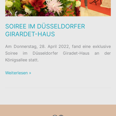
SOIREE IM DÜSSELDORFER
GIRARDET-HAUS
Am Donnerstag, 28. April 2022, fand eine exklusive
Soiree im Düsseldorfer Giradet-Haus an der
Königsallee statt.
SOIREE
Weiterlesen »
IM
DÜSSELDORFER
GIRARDET-
HAUS