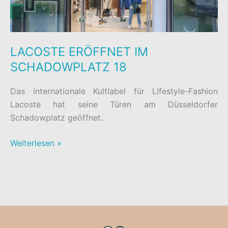
LACOSTE ERÖFFNET IM
SCHADOWPLATZ 18
Das internationale Kultlabel für Lifestyle-Fashion
Lacoste hat seine Türen am Düsseldorfer
Schadowplatz geöffnet.
LACOSTE
Weiterlesen »
ERÖFFNET
IM
SCHADOWPLATZ
18