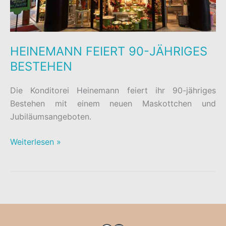
HEINEMANN FEIERT 90-JÄHRIGES
BESTEHEN
Die Konditorei Heinemann feiert ihr 90-jähriges
Bestehen mit einem neuen Maskottchen und
Jubiläumsangeboten.
HEINEMANN
Weiterlesen »
FEIERT
90-
JÄHRIGES
BESTEHEN