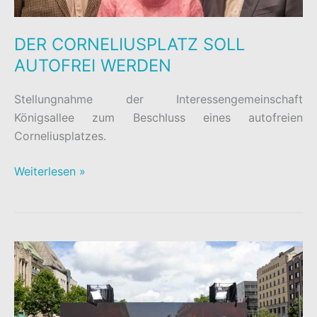
DER CORNELIUSPLATZ SOLL
AUTOFREI WERDEN
Stellungnahme der Interessengemeinschaft
Königsallee zum Beschluss eines autofreien
Corneliusplatzes.
DER
Weiterlesen »
CORNELIUSPLATZ
SOLL
AUTOFREI
WERDEN