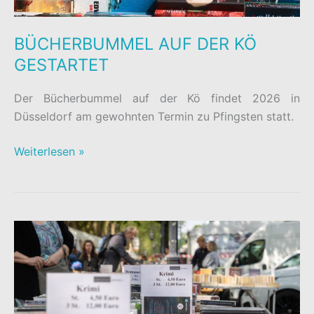
BÜCHERBUMMEL AUF DER KÖ
GESTARTET
Der Bücherbummel auf der Kö findet 2026 in
Düsseldorf am gewohnten Termin zu Pfingsten statt.
BÜCHERBUMMEL
Weiterlesen »
AUF
DER
KÖ
GESTARTET