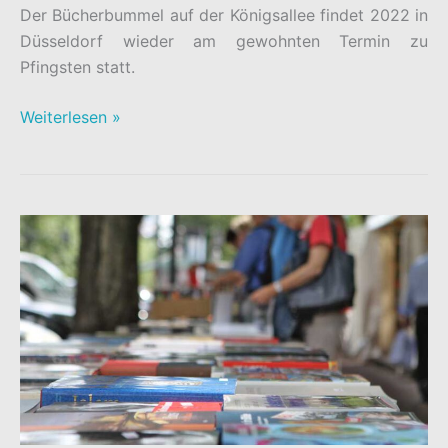
Der Bücherbummel auf der Königsallee findet 2022 in
Düsseldorf wieder am gewohnten Termin zu
Pfingsten statt.
BÜCHERBUMMEL
Weiterlesen »
AUF
DER
KÖ
2023