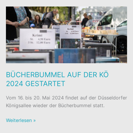
BÜCHERBUMMEL
2025
BÜCHERBUMMEL AUF DER KÖ
2024 GESTARTET
Vom 16. bis 20. Mai 2024 findet auf der Düsseldorfer
Königsallee wieder der Bücherbummel statt.
BÜCHERBUMMEL
Weiterlesen »
AUF