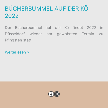
BÜCHERBUMMEL AUF DER KÖ
2022
Der Bücherbummel auf der Kö findet 2022 in
Düsseldorf wieder am gewohnten Termin zu
Pfingsten statt.
BÜCHERBUMMEL
Weiterlesen »
AUF
DER
KÖ
2022
FACEBOOK
INSTAGRAM