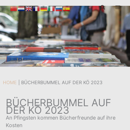
Zum
Suchen
Inhalt
Von
admin
/
22. Mai 2023
springen
HOME
|
BÜCHERBUMMEL AUF DER KÖ 2023
BÜCHERBUMMEL AUF
DER KÖ 2023
An Pfingsten kommen Bücherfreunde auf ihre
Kosten