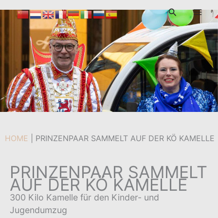
Zum
Suchen
Inhalt
Von
admin
/
6. Februar 2024
springen
HOME
|
PRINZENPAAR SAMMELT AUF DER KÖ KAMELLE
PRINZENPAAR SAMMELT
AUF DER KÖ KAMELLE
300 Kilo Kamelle für den Kinder- und
Jugendumzug