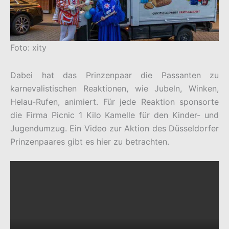
Foto: xity
Dabei hat das Prinzenpaar die Passanten zu
karnevalistischen Reaktionen, wie Jubeln, Winken,
Helau-Rufen, animiert. Für jede Reaktion sponsorte
die Firma Picnic 1 Kilo Kamelle für den Kinder- und
Jugendumzug. Ein Video zur Aktion des Düsseldorfer
Prinzenpaares gibt es hier zu betrachten.