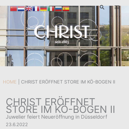
Zum
Suchen
Inhalt
Von
admin
/
23. Juni 2022
springen
HOME
|
CHRIST ERÖFFNET STORE IM KÖ-BOGEN II
CHRIST ERÖFFNET
STORE IM KÖ-BOGEN II
Juwelier feiert Neueröffnung in Düsseldorf
23.6.2022