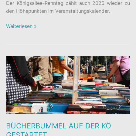
Der Königsallee-Renntag zählt auch 2026 wieder zu
den Höhepunkten im Veranstaltungskalender.
COUNTDOWN
Weiterlesen »
ZUM
KÖNIGSALLEE-
RENNTAG
BÜCHERBUMMEL AUF DER KÖ
GESTARTET