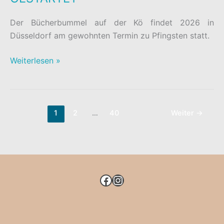
Der Bücherbummel auf der Kö findet 2026 in
Düsseldorf am gewohnten Termin zu Pfingsten statt.
BÜCHERBUMMEL
Weiterlesen »
AUF
DER
KÖ
GESTARTET
1
2
…
40
Weiter
→
FACEBOOK
INSTAGRAM