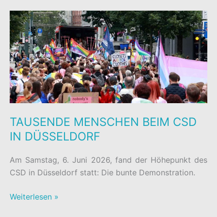
DER
KÖ
GALERIE
TAUSENDE MENSCHEN BEIM CSD
IN DÜSSELDORF
Am Samstag, 6. Juni 2026, fand der Höhepunkt des
CSD in Düsseldorf statt: Die bunte Demonstration.
TAUSENDE
Weiterlesen »
MENSCHEN