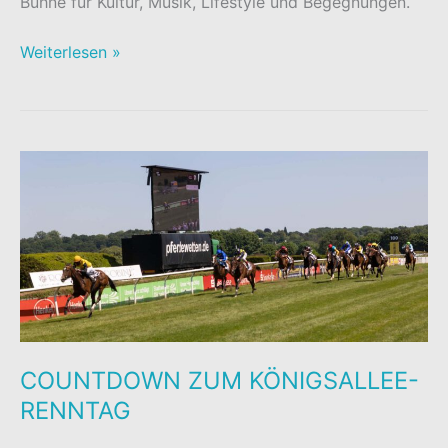
Bühne für Kultur, Musik, Lifestyle und Begegnungen.
SOMMERPROGRAMM
Weiterlesen »
AM
KÖ-
BOGEN
COUNTDOWN ZUM KÖNIGSALLEE-
RENNTAG