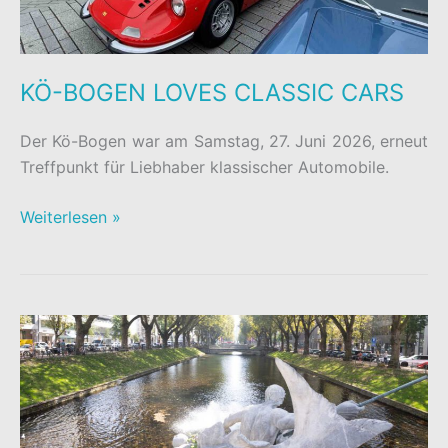
KÖ-BOGEN LOVES CLASSIC CARS
Der Kö-Bogen war am Samstag, 27. Juni 2026, erneut
Treffpunkt für Liebhaber klassischer Automobile.
KÖ-
Weiterlesen »
BOGEN
LOVES
CLASSIC
CARS