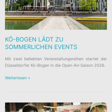
AN
KÖ-BOGEN LÄDT ZU
SOMMERLICHEN EVENTS
Mit zwei beliebten Veranstaltungsreihen startet der
Düsseldorfer Kö-Bogen in die Open-Air-Saison 2026.
KÖ-
Weiterlesen »
BOGEN
LÄDT
ZU
SOMMERLICHEN
EVENTS