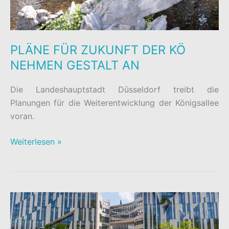
PLÄNE FÜR ZUKUNFT DER KÖ
NEHMEN GESTALT AN
Die Landeshauptstadt Düsseldorf treibt die
Planungen für die Weiterentwicklung der Königsallee
voran.
PLÄNE
Weiterlesen »
FÜR
ZUKUNFT
DER
KÖ
NEHMEN
GESTALT