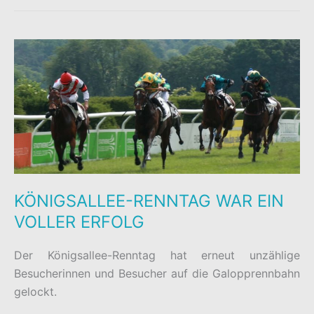
BEIM
CSD
IN
DÜSSELDORF
KÖNIGSALLEE-RENNTAG WAR EIN
VOLLER ERFOLG
Der Königsallee-Renntag hat erneut unzählige
Besucherinnen und Besucher auf die Galopprennbahn
gelockt.