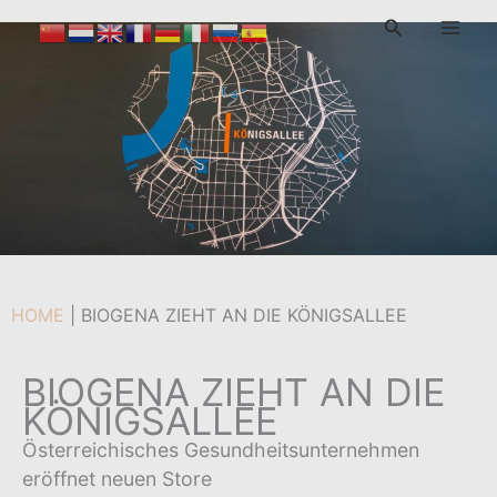
Zum
Suchen
Inhalt
Von
admin
/
16. Januar 2025
springen
HOME
|
BIOGENA ZIEHT AN DIE KÖNIGSALLEE
BIOGENA ZIEHT AN DIE
KÖNIGSALLEE
Österreichisches Gesundheitsunternehmen
eröffnet neuen Store