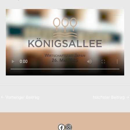
←
Vorheriger Beitrag
Nächster Beitrag
→
FACEBOOK
INSTAGRAM