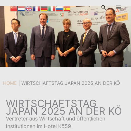
Zum
Suchen
Inhalt
Von
admin
/
27. Mai 2025
springen
HOME
|
WIRTSCHAFTSTAG JAPAN 2025 AN DER KÖ
WIRTSCHAFTSTAG
JAPAN 2025 AN DER KÖ
Vertreter aus Wirtschaft und öffentlichen
Institutionen im Hotel Kö59