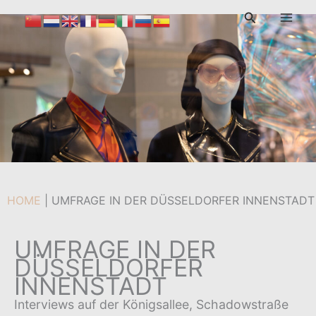
Zum
Suchen
Inhalt
Von
admin
/
25. September 2024
springen
HOME
|
UMFRAGE IN DER DÜSSELDORFER INNENSTADT
UMFRAGE IN DER
DÜSSELDORFER
INNENSTADT
Interviews auf der Königsallee, Schadowstraße