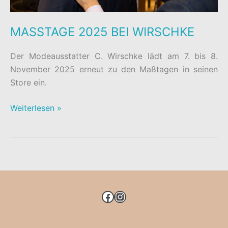
MASSTAGE 2025 BEI WIRSCHKE
Der Modeausstatter C. Wirschke lädt am 7. bis 8.
November 2025 erneut zu den Maßtagen in seinen
Store ein.
MASSTAGE
Weiterlesen »
2025
BEI
WIRSCHKE
FACEBOOK
INSTAGRAM