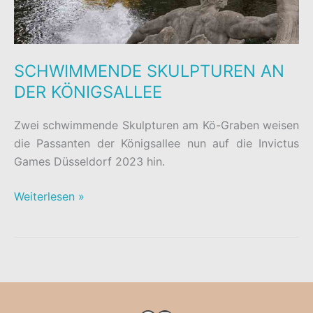
SCHWIMMENDE SKULPTUREN AN
DER KÖNIGSALLEE
Zwei schwimmende Skulpturen am Kö-Graben weisen
die Passanten der Königsallee nun auf die Invictus
Games Düsseldorf 2023 hin.
SCHWIMMENDE
Weiterlesen »
SKULPTUREN
AN
DER
KÖNIGSALLEE