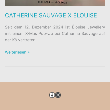
CATHERINE SAUVAGE X ÉLOUISE
Seit dem 12. Dezember 2024 ist Élouise Jewellery
mit einem X-Mas Pop-Up bei Catherine Sauvage auf
der Kö vertreten.
CATHERINE
Weiterlesen »
SAUVAGE
X
ÉLOUISE
FACEBOOK
INSTAGRAM