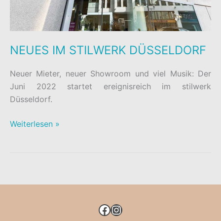
NEUES IM STILWERK DÜSSELDORF
Neuer Mieter, neuer Showroom und viel Musik: Der
Juni 2022 startet ereignisreich im stilwerk
Düsseldorf.
NEUES
Weiterlesen »
IM
STILWERK
DÜSSELDORF
FACEBOOK
INSTAGRAM