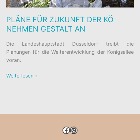
PLÄNE FÜR ZUKUNFT DER KÖ
NEHMEN GESTALT AN
Die Landeshauptstadt Düsseldorf treibt die
Planungen für die Weiterentwicklung der Königsallee
voran.
PLÄNE
Weiterlesen »
FÜR
ZUKUNFT
DER
KÖ
NEHMEN
GESTALT
FACEBOOK
INSTAGRAM
AN