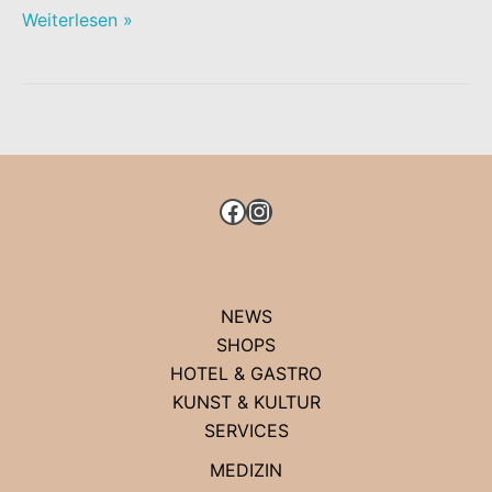
MIELE
Weiterlesen »
EXPERIENCE
CENTER
IM
KÖ-
BOGEN
FACEBOOK
INSTAGRAM
NEWS
SHOPS
HOTEL & GASTRO
KUNST & KULTUR
SERVICES
MEDIZIN