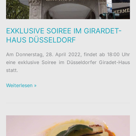
EXKLUSIVE SOIREE IM GIRARDET-
HAUS DÜSSELDORF
Am Donnerstag, 28. April 2022, findet ab 18:00 Uhr
eine exklusive Soiree im Düsseldorfer Giradet-Haus
statt.
EXKLUSIVE
Weiterlesen »
SOIREE
IM
GIRARDET-
HAUS
DÜSSELDORF