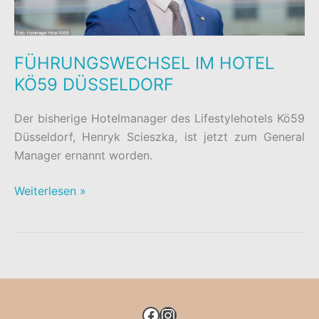
FÜHRUNGSWECHSEL IM HOTEL
KÖ59 DÜSSELDORF
Der bisherige Hotelmanager des Lifestylehotels Kö59
Düsseldorf, Henryk Scieszka, ist jetzt zum General
Manager ernannt worden.
FÜHRUNGSWECHSEL
Weiterlesen »
IM
HOTEL
KÖ59
DÜSSELDORF
FACEBOOK
INSTAGRAM