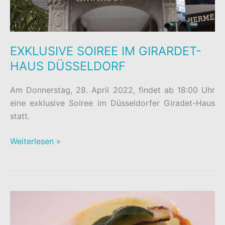
EXKLUSIVE SOIREE IM GIRARDET-
HAUS DÜSSELDORF
Am Donnerstag, 28. April 2022, findet ab 18:00 Uhr
eine exklusive Soiree im Düsseldorfer Giradet-Haus
statt.
EXKLUSIVE
Weiterlesen »
SOIREE
IM
GIRARDET-
HAUS
DÜSSELDORF