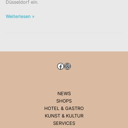
Düsseldorf ein.
BREUNINGER
Weiterlesen »
FASHION
CATWALK
AM
KÖ-
BOGEN
FACEBOOK
INSTAGRAM
NEWS
SHOPS
HOTEL & GASTRO
KUNST & KULTUR
SERVICES