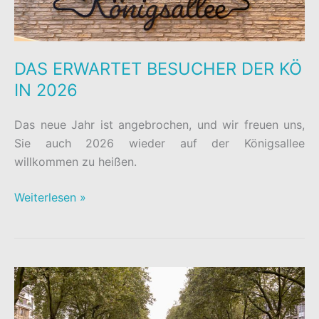
DAS ERWARTET BESUCHER DER KÖ
IN 2026
Das neue Jahr ist angebrochen, und wir freuen uns,
Sie auch 2026 wieder auf der Königsallee
willkommen zu heißen.
DAS
Weiterlesen »
ERWARTET
BESUCHER
DER
KÖ
IN
2026