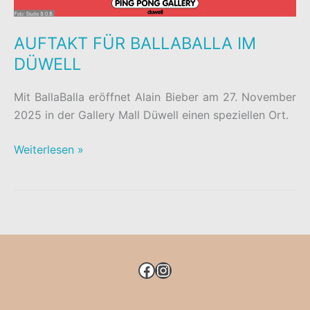
AUFTAKT FÜR BALLABALLA IM
DÜWELL
Mit BallaBalla eröffnet Alain Bieber am 27. November
2025 in der Gallery Mall Düwell einen speziellen Ort.
AUFTAKT
Weiterlesen »
FÜR
BALLABALLA
IM
DÜWELL
FACEBOOK
INSTAGRAM