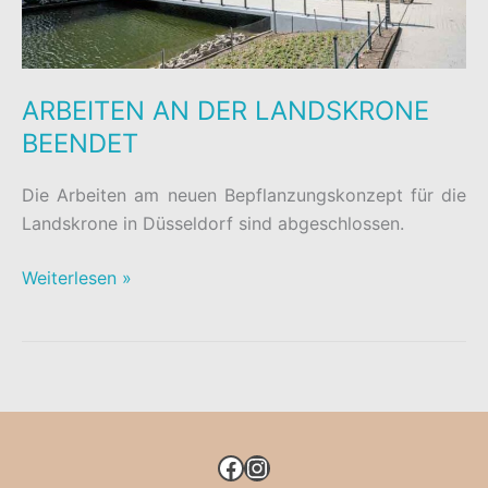
ARBEITEN AN DER LANDSKRONE
BEENDET
Die Arbeiten am neuen Bepflanzungskonzept für die
Landskrone in Düsseldorf sind abgeschlossen.
ARBEITEN
Weiterlesen »
AN
DER
LANDSKRONE
BEENDET
FACEBOOK
INSTAGRAM