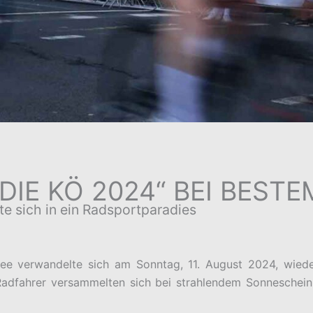
DIE KÖ 2024“ BEI BEST
te sich in ein Radsportparadies
lee verwandelte sich am Sonntag, 11. August 2024, wiede
adfahrer versammelten sich bei strahlendem Sonnesche