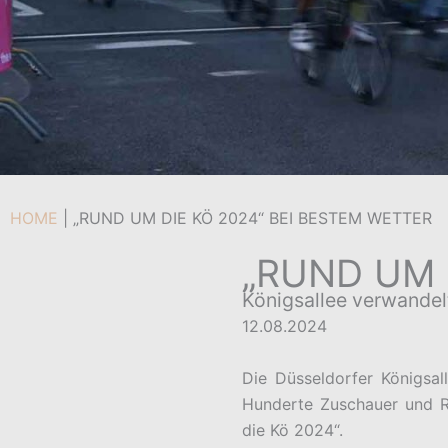
HOME
|
„RUND UM DIE KÖ 2024“ BEI BESTEM WETTER
„RUND UM 
Königsallee verwandel
12.08.2024
Die Düsseldorfer Königsal
Hunderte Zuschauer und R
die Kö 2024“.