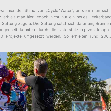
 war hier der Stand von „Cycle4Water“, an dem man sich
o erhielt man hier jedoch nicht nur ein neues Lenkerba
 Stiftung zugute. Die Stiftung setzt sich dafür ein, Brunne
rgangenheit konnten durch die Unterstützung von knapp
50 Projekte umgesetzt werden. So erhielten rund 20