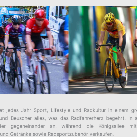
t jedes Jahr Sport, Lifestyle und Radkultur in einem g
und Beuscher alles, was das Radfahrerherz begehrt. In 
tler gegeneinander an, während die Königsallee mi
n und Getränke sowie Radsportzubehör verkaufen.