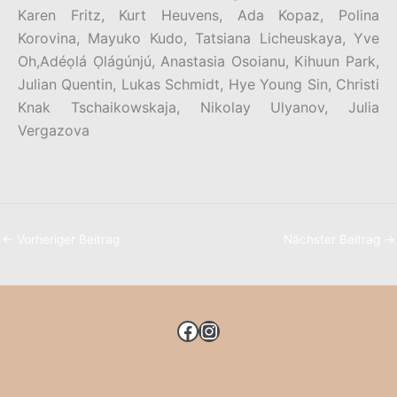
Karen Fritz, Kurt Heuvens, Ada Kopaz, Polina
Korovina, Mayuko Kudo, Tatsiana Licheuskaya, Yve
Oh,Adéọlá Ọlágúnjú, Anastasia Osoianu, Kihuun Park,
Julian Quentin, Lukas Schmidt, Hye Young Sin, Christi
Knak Tschaikowskaja, Nikolay Ulyanov, Julia
Vergazova
←
Vorheriger Beitrag
Nächster Beitrag
→
FACEBOOK
INSTAGRAM