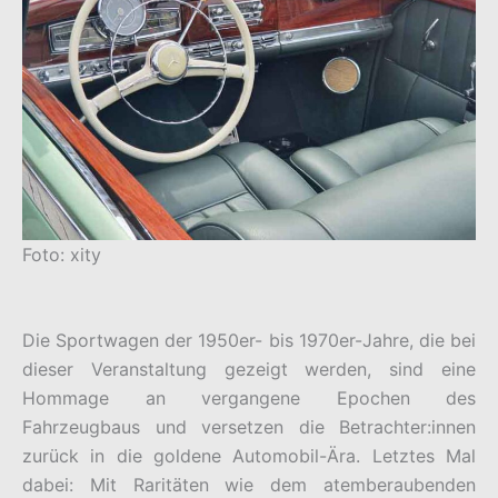
Foto: xity
Die Sportwagen der 1950er- bis 1970er-Jahre, die bei
dieser Veranstaltung gezeigt werden, sind eine
Hommage an vergangene Epochen des
Fahrzeugbaus und versetzen die Betrachter:innen
zurück in die goldene Automobil-Ära. Letztes Mal
dabei: Mit Raritäten wie dem atemberaubenden