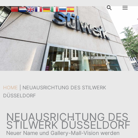
Zum
Suchen
Inhalt
Von
admin
/
26. März 2025
springen
HOME
|
NEUAUSRICHTUNG DES STILWERK
DÜSSELDORF
NEUAUSRICHTUNG DES
STILWERK DÜSSELDORF
Neuer Name und Gallery-Mall-Vision werden