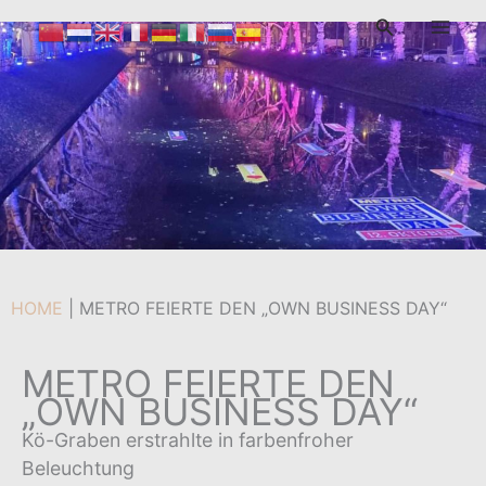
Zum
Suchen
Inhalt
Von
admin
/
13. Oktober 2021
springen
HOME
|
METRO FEIERTE DEN „OWN BUSINESS DAY“
METRO FEIERTE DEN
„OWN BUSINESS DAY“
Kö-Graben erstrahlte in farbenfroher
Beleuchtung