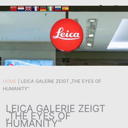
Zum
Suchen
Inhalt
Von
admin
/
18. Oktober 2022
springen
HOME
|
LEICA GALERIE ZEIGT „THE EYES OF
HUMANITY“
LEICA GALERIE ZEIGT
„THE EYES OF
HUMANITY“