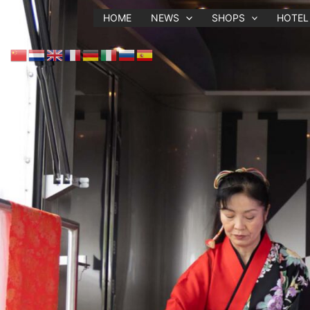
Zum
HOME
NEWS
SHOPS
HOTEL
Inhalt
Von
admin
/
11. April 2024
springen