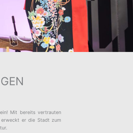
OGEN
in! Mit bereits vertrauten
 erweckt er die Stadt zum
tur.