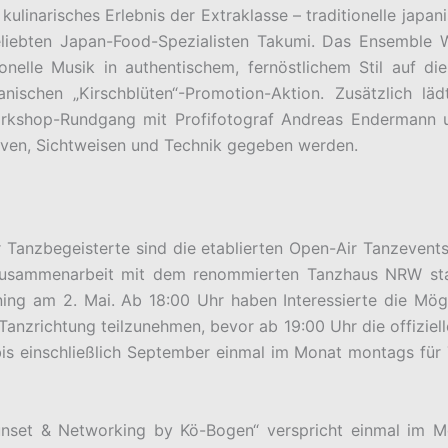
kulinarisches Erlebnis der Extraklasse – traditionelle jap
eliebten Japan-Food-Spezialisten Takumi. Das Ensemble
onelle Musik in authentischem, fernöstlichem Stil auf die
anischen „Kirschblüten“-Promotion-Aktion. Zusätzlich l
orkshop-Rundgang mit Profifotograf Andreas Endermann 
iven, Sichtweisen und Technik gegeben werden.
r Tanzbegeisterte sind die etablierten Open-Air Tanzeven
Zusammenarbeit mit dem renommierten Tanzhaus NRW star
ing am 2. Mai. Ab 18:00 Uhr haben Interessierte die Mögli
 Tanzrichtung teilzunehmen, bevor ab 19:00 Uhr die offiziel
is einschließlich September einmal im Monat montags für
nset & Networking by Kö-Bogen“ verspricht einmal im M