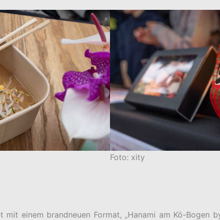
Foto: xity
et mit einem brandneuen Format, „Hanami am Kö-Bogen by L