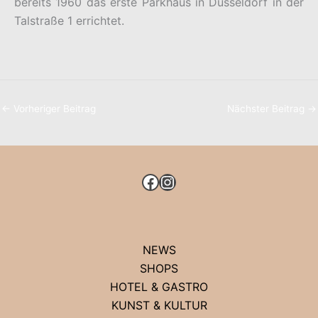
bereits 1960 das erste Parkhaus in Düsseldorf in der
Talstraße 1 errichtet.
←
Vorheriger Beitrag
Nächster Beitrag
→
FACEBOOK
INSTAGRAM
NEWS
SHOPS
HOTEL & GASTRO
KUNST & KULTUR