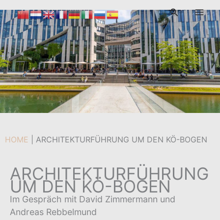
Zum
Suchen
Inhalt
Von
admin
/
19. Oktober 2025
springen
HOME
|
ARCHITEKTURFÜHRUNG UM DEN KÖ-BOGEN
ARCHITEKTURFÜHRUNG
UM DEN KÖ-BOGEN
Im Gespräch mit David Zimmermann und
Andreas Rebbelmund