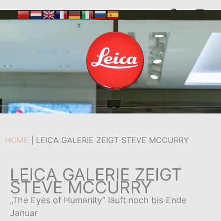
Zum
Suchen
Inhalt
Von
admin
/
11. Januar 2023
springen
HOME
|
LEICA GALERIE ZEIGT STEVE MCCURRY
LEICA GALERIE ZEIGT
STEVE MCCURRY
„The Eyes of Humanity“ läuft noch bis Ende
Januar